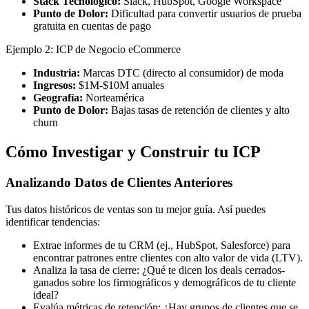
Stack Tecnológico:
Slack, HubSpot, Google Workspace
Punto de Dolor:
Dificultad para convertir usuarios de prueba
gratuita en cuentas de pago
Ejemplo 2: ICP de Negocio eCommerce
Industria:
Marcas DTC (directo al consumidor) de moda
Ingresos:
$1M-$10M anuales
Geografía:
Norteamérica
Punto de Dolor:
Bajas tasas de retención de clientes y alto
churn
Cómo Investigar y Construir tu ICP
Analizando Datos de Clientes Anteriores
Tus datos históricos de ventas son tu mejor guía. Así puedes
identificar tendencias:
Extrae informes de tu CRM (ej., HubSpot, Salesforce) para
encontrar patrones entre clientes con alto valor de vida (LTV).
Analiza la tasa de cierre: ¿Qué te dicen los deals cerrados-
ganados sobre los firmográficos y demográficos de tu cliente
ideal?
Evalúa métricas de retención: ¿Hay grupos de clientes que se