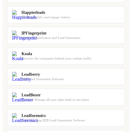
Happierleads
Identify qualify and engage visitors
IPFingerprint
Website Identification and Lead Generation
Koala
Discover the companies behind your website traffic
Leadberry
B2B Lead Generation Software
LeadBoxer
Find and Manage all your sales leads in one place
Leadforensics
World Leading B2B Lead Generation Software