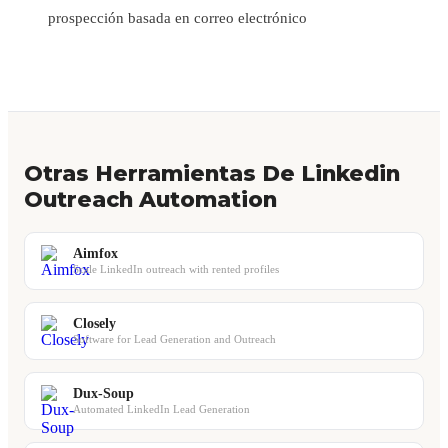
prospección basada en correo electrónico
Otras Herramientas De Linkedin
Outreach Automation
Aimfox
Scale LinkedIn outreach with rented profiles
Closely
Software for Lead Generation and Outreach
Dux-Soup
Automated LinkedIn Lead Generation