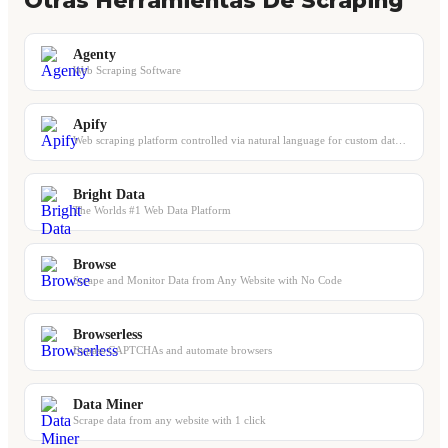
Agenty
Web Scraping Software
Apify
Web scraping platform controlled via natural language for custom data extraction
Bright Data
The Worlds #1 Web Data Platform
Browse
Scrape and Monitor Data from Any Website with No Code
Browserless
Bypass CAPTCHAs and automate browsers
Data Miner
Scrape data from any website with 1 click