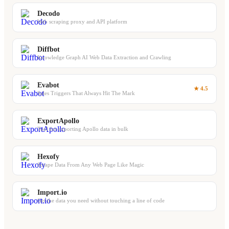
Decodo
Web scraping proxy and API platform
Diffbot
Knowledge Graph AI Web Data Extraction and Crawling
Evabot
★ 4.5
Sales Triggers That Always Hit The Mark
ExportApollo
Tool for exporting Apollo data in bulk
Hexofy
Scrape Data From Any Web Page Like Magic
Import.io
Get the data you need without touching a line of code