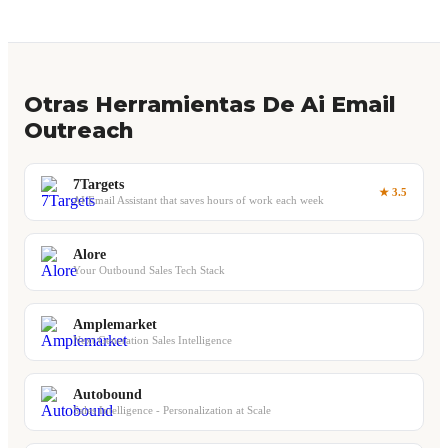
Otras Herramientas De Ai Email
Outreach
7Targets
★ 3.5
AI Email Assistant that saves hours of work each week
Alore
Your Outbound Sales Tech Stack
Amplemarket
Next Generation Sales Intelligence
Autobound
Sales Intelligence - Personalization at Scale