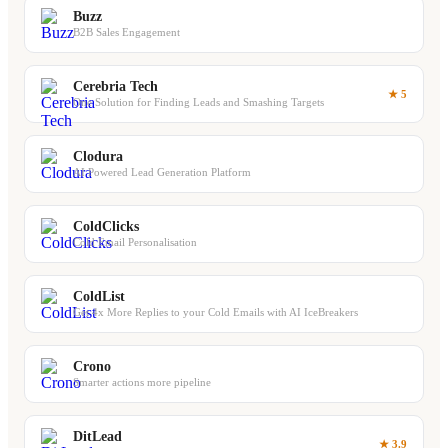
Buzz
B2B Sales Engagement
Cerebria Tech
★ 5
One Solution for Finding Leads and Smashing Targets
Clodura
AI Powered Lead Generation Platform
ColdClicks
Cold Email Personalisation
ColdList
Get 4x More Replies to your Cold Emails with AI IceBreakers
Crono
Smarter actions more pipeline
DitLead
★ 3.9