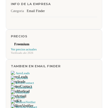
INFO DE LA EMPRESA
Categoria
Email Finder
PRECIOS
Freemium
Ver precios actuales
Verificado abr 2026
TAMBIEN EN EMAIL FINDER
AeroLeads
Anyleads
BetterContact
Findthatlead
Findymail
ListKit
MillionVerifier
Reverse Contact