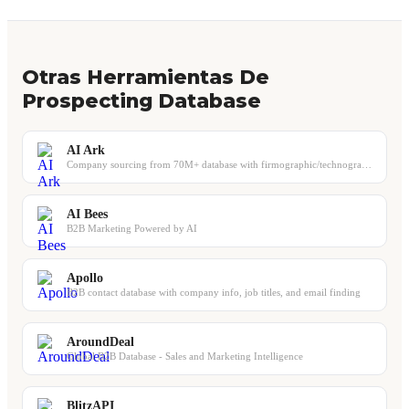
Otras Herramientas De
Prospecting Database
AI Ark
Company sourcing from 70M+ database with firmographic/technographic filters and ...
AI Bees
B2B Marketing Powered by AI
Apollo
B2B contact database with company info, job titles, and email finding
AroundDeal
Global B2B Database - Sales and Marketing Intelligence
BlitzAPI